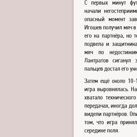
С первых минут фу
начали негостеприим
опасный момент зав
Игошев получил мяч в
его на партнёра, но 
подвела и защитника
мяч по недостижим
Лантратов сиганул 
пальцев достал его уж
Затем ещё около 10-
игра выровнялась. Н
хватало техническог
передачах, иногда дол
видели партнёров. Оп
том, что игра приня
середине поля.