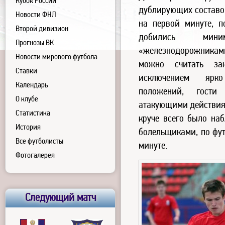
Кубок России
дублирующих составов
Новости ФНЛ
на первой минуте, 
Второй дивизион
добились мин
Прогнозы ВК
«железнодорожникам
Новости мирового футбола
можно считать за
Ставки
исключением ярко
Календарь
положений, гости
О клубе
атакующими действиям
Статистика
круче всего было наб
История
болельщиками, по фут
Все футболисты
минуте.
Фотогалерея
Следующий матч