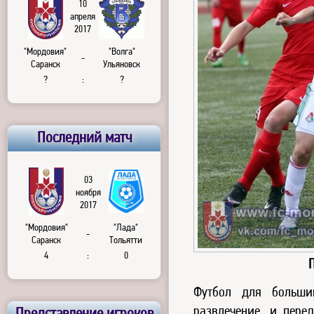
10
апреля
2017
"Мордовия"
"Волга"
-
Саранск
Ульяновск
?
:
?
Последний матч
03
ноября
2017
"Мордовия"
"Лада"
-
Саранск
Тольятти
4
:
0
Футбол для больши
развлечение, и пере