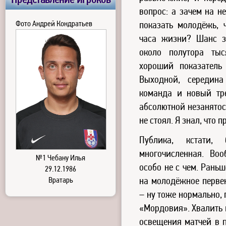
Представление игроков
вопрос: а зачем на н
Фото Андрей Кондратьев
показать молодёжь, 
часа жизни? Шанс з
около полутора тыс
хороший показатель
Выходной, середина
команда и новый тр
абсолютной незанятос
не стоял. Я знал, что п
Публика, кстати,
многочисленная. Во
№1 Чебану Илья
особо не с чем. Рань
29.12.1986
Вратарь
на молодёжное первен
– ну тоже нормально,
«Мордовия». Хвалить 
освещения матчей в п