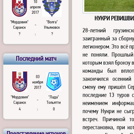
10
апреля
2017
НУКРИ РЕВИШВИ
"Мордовия"
"Волга"
-
Саранск
Ульяновск
28-летний грузин
?
:
?
заигранный за сборн
легионером. Это всё п
не поняли. Прошлый
Последний матч
которым взял бронзу 
команды был вплот
03
закончился осенний
ноября
смену ему пришёл Се
2017
последние 13 туров 
"Мордовия"
"Лада"
-
неимением информа
Саранск
Тольятти
4
:
0
почему Нукри не сыг
встреч. Причиной т
перестановка, при к