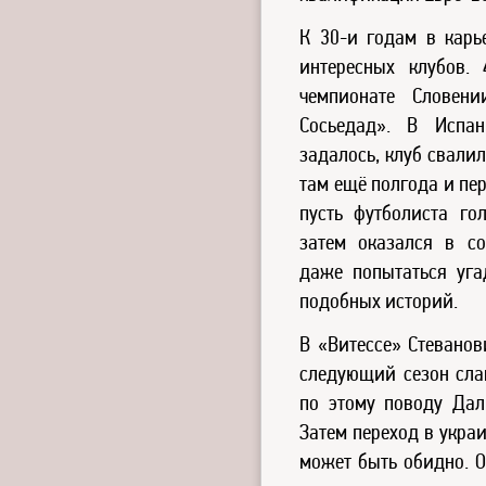
К 30-и годам в карь
интересных клубов.
чемпионате Словени
Сосьедад». В Испан
задалось, клуб свали
там ещё полгода и пе
пусть футболиста го
затем оказался в с
даже попытаться уга
подобных историй.
В «Витессе» Стеванов
следующий сезон слав
по этому поводу Дал
Затем переход в укра
может быть обидно. О