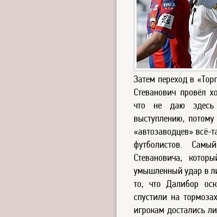
Затем переход в «Тор
Стеванович провёл х
что не даю здесь
выступлению, потому
«автозаводцев» всё-т
футболистов. Сам
Стевановича, котор
умышленный удар в ли
то, что Далибор ос
спустили на тормозах
игрокам достались ли