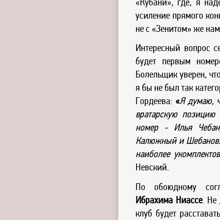
«Кубани», где, я над
усиление прямого кон
не с «Зенитом» же нам
Интересный вопрос се
будет первым номе
Болельщик уверен, чт
я бы не был так катег
Гордеева:
«
Я думаю, 
вратарскую позицию 
номер - Илья Чебан
Калюжный и Шебанов. 
наиболее укомплекто
Невский.
По обоюдному сог
Ибрахима Ниассе
. Не
клуб будет расстават