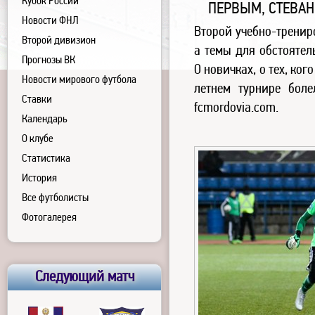
Кубок России
ПЕРВЫМ, СТЕВАН
Новости ФНЛ
Второй учебно-тренир
Второй дивизион
а темы для обстоятел
Прогнозы ВК
О новичках, о тех, ког
Новости мирового футбола
летнем турнире бол
Ставки
fcmordovia
.
com.
Календарь
О клубе
Статистика
История
Все футболисты
Фотогалерея
Следующий матч