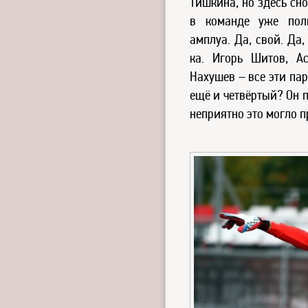
Тишкина, но здесь сн
в команде уже полн
амплуа. Да, свой. Да
ка. Игорь Шитов, А
Нахушев – все эти па
ещё и четвёртый? Он п
неприятно это могло п