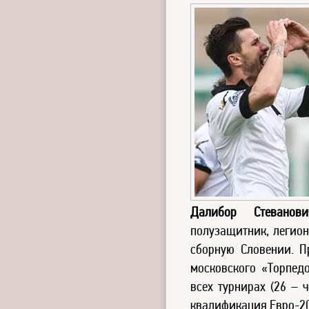
Далибор Стеванови
полузащитник, легион
сборную Словении. П
московского «Торпедо
всех турнирах (26 – 
квалификация Евро-20