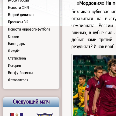
Кубок России
«Мордовия» Не п
Новости ФНЛ
Безликая кубковая и
Второй дивизион
отразиться на выст
Прогнозы ВК
чемпионата России
Новости мирового футбола
вничью, в кубке силь
Ставки
добыт нами третий,
Календарь
результат? И как вооб
О клубе
Статистика
История
Все футболисты
Фотогалерея
Следующий матч