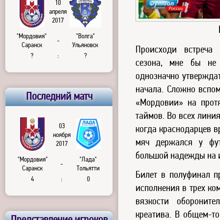
10
апреля
2017
"Мордовия"
"Волга"
-
Саранск
Ульяновск
Происходи встреча 
?
:
?
сезона, мне бы не 
однозначно утверждат
начала. Сложно вспом
Последний матч
«Мордовии» на прот
таймов. Во всех лини
03
когда краснодарцев в
ноября
мяч держался у фут
2017
большой надежды на 
"Мордовия"
"Лада"
-
Саранск
Тольятти
Билет в полуфинал пр
4
:
0
исполнения в трех ко
вязкости обороните
креатива. В общем-то